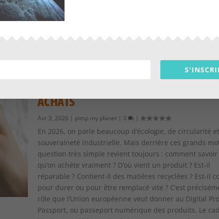
déchets d’emballages, avec des règles plus légères pou
micro-entreprises.
EN SAVOIR PLUS
S'INSCRI
PASSEPORT NUMÉRIQUE DES PRODUIT
CE QUE ÇA VA CHANGER POUR NOS
ACHATS
Avr 3, 2026
|
pimp my planet
|
0
|
En 2026, on parle beaucoup d’écologie, de circularité e
souveraineté industrielle. Mais derrière ces grands mo
question très simple revient toujours : comment savoir
qu’on achète vraiment ? D’où vient un produit ? Est-il
réparable ? Contient-il des matières recyclées ? Est-il 
pour durer ou pour être remplacé vite ? C’est précisém
rôle que l’Union européenne veut donner au Digital Pr
Passport, ou passeport numérique des produits. Le ca