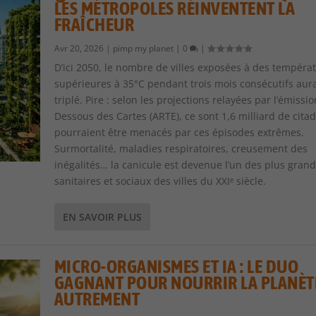
LES MÉTROPOLES RÉINVENTENT LA
FRAÎCHEUR
Avr 20, 2026
|
pimp my planet
|
0
|
D’ici 2050, le nombre de villes exposées à des tempéra
supérieures à 35°C pendant trois mois consécutifs aur
triplé. Pire : selon les projections relayées par l’émissio
Dessous des Cartes (ARTE), ce sont 1,6 milliard de citad
pourraient être menacés par ces épisodes extrêmes.
Surmortalité, maladies respiratoires, creusement des
inégalités… la canicule est devenue l’un des plus grand
sanitaires et sociaux des villes du XXIᵉ siècle.
EN SAVOIR PLUS
MICRO-ORGANISMES ET IA : LE DUO
GAGNANT POUR NOURRIR LA PLANÈT
AUTREMENT