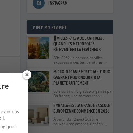
INSTAGRAM
PIMP MY PLANET
🌡️ VILLES FACE AUX CANICULES :
QUAND LES MÉTROPOLES
RÉINVENTENT LA FRAÎCHEUR
D'ici 2050, le nombre de villes
exposées à des températures …
MICRO-ORGANISMES ET IA : LE DUO
GAGNANT POUR NOURRIR LA
PLANÈTE AUTREMENT
tre
en sur
Lors du salon Big 2025 organisé par
Bpifrance, une conversation …
 UE
EMBALLAGES : LA GRANDE BASCULE
enne
cevoir nos
EUROPÉENNE COMMENCE EN 2026
design
ail.
À partir du 12 août 2026, le
nouveau règlement européen …
le
logique !
les