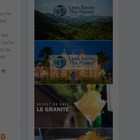
ous ne
mat
c des
e cache
nts de
ils
 🌍
ND