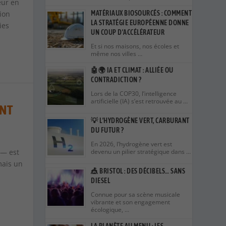
eur en
ion
MATÉRIAUX BIOSOURCÉS : COMMENT
LA STRATÉGIE EUROPÉENNE DONNE
ies
UN COUP D’ACCÉLÉRATEUR
Et si nos maisons, nos écoles et
même nos villes …
🤖🌍 IA ET CLIMAT : ALLIÉE OU
CONTRADICTION ?
Lors de la COP30, l’intelligence
artificielle (IA) s’est retrouvée au …
ONT
💡 L’HYDROGÈNE VERT, CARBURANT
DU FUTUR ?
En 2026, l’hydrogène vert est
 — est
devenu un pilier stratégique dans …
mais un
🎪 BRISTOL : DES DÉCIBELS… SANS
DIESEL
Connue pour sa scène musicale
vibrante et son engagement
écologique, …