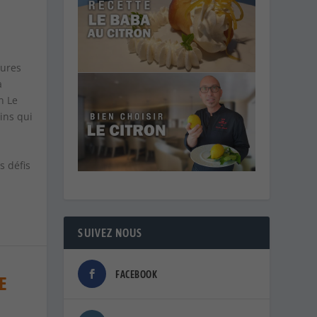
tures
a
n Le
ins qui
s défis
SUIVEZ NOUS
FACEBOOK
E