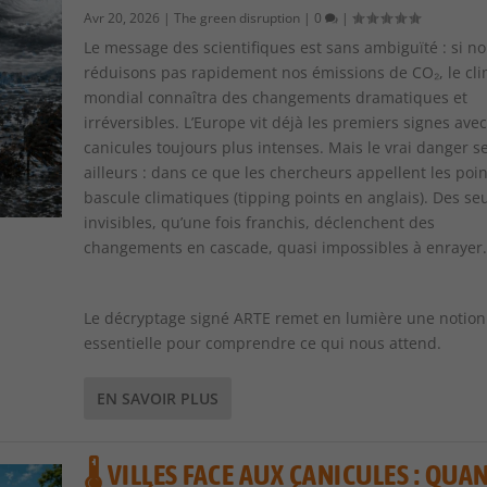
Avr 20, 2026
|
The green disruption
|
0
|
Le message des scientifiques est sans ambiguïté : si n
réduisons pas rapidement nos émissions de CO₂, le cli
mondial connaîtra des changements dramatiques et
irréversibles. L’Europe vit déjà les premiers signes ave
canicules toujours plus intenses. Mais le vrai danger s
ailleurs : dans ce que les chercheurs appellent les poi
bascule climatiques (tipping points en anglais). Des seu
invisibles, qu’une fois franchis, déclenchent des
changements en cascade, quasi impossibles à enrayer.
Le décryptage signé ARTE remet en lumière une notion
essentielle pour comprendre ce qui nous attend.
U CHOCOLAT RESPO...
STE ET 100% ÉCOR...
RIOMPHE : LORSQUE ...
 UNE CUISI...
RESPONSABLE
EN SAVOIR PLUS
🌡️ VILLES FACE AUX CANICULES : QUA