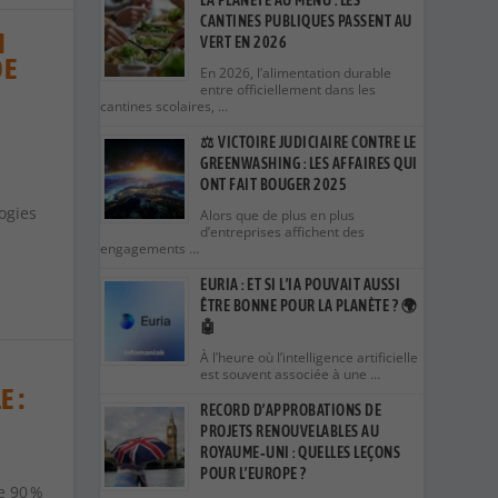
LA PLANÈTE AU MENU : LES
CANTINES PUBLIQUES PASSENT AU
I
VERT EN 2026
DE
En 2026, l’alimentation durable
entre officiellement dans les
cantines scolaires, …
⚖️ VICTOIRE JUDICIAIRE CONTRE LE
GREENWASHING : LES AFFAIRES QUI
ONT FAIT BOUGER 2025
n
ogies
Alors que de plus en plus
d’entreprises affichent des
engagements …
EURIA : ET SI L’IA POUVAIT AUSSI
ÊTRE BONNE POUR LA PLANÈTE ? 🌍
🤖
À l’heure où l’intelligence artificielle
est souvent associée à une …
E :
RECORD D’APPROBATIONS DE
PROJETS RENOUVELABLES AU
ROYAUME‑UNI : QUELLES LEÇONS
POUR L’EUROPE ?
e 90 %