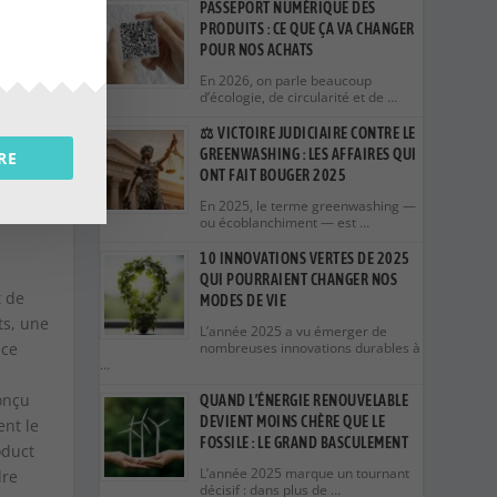
PASSEPORT NUMÉRIQUE DES
r les
PRODUITS : CE QUE ÇA VA CHANGER
POUR NOS ACHATS
En 2026, on parle beaucoup
d’écologie, de circularité et de …
⚖️ VICTOIRE JUDICIAIRE CONTRE LE
GREENWASHING : LES AFFAIRES QUI
RE
S :
ONT FAIT BOUGER 2025
En 2025, le terme greenwashing —
ou écoblanchiment — est …
10 INNOVATIONS VERTES DE 2025
QUI POURRAIENT CHANGER NOS
t de
MODES DE VIE
ts, une
L’année 2025 a vu émerger de
 ce
nombreuses innovations durables à
…
conçu
QUAND L’ÉNERGIE RENOUVELABLE
DEVIENT MOINS CHÈRE QUE LE
ent le
FOSSILE : LE GRAND BASCULEMENT
oduct
L’année 2025 marque un tournant
dre
décisif : dans plus de …