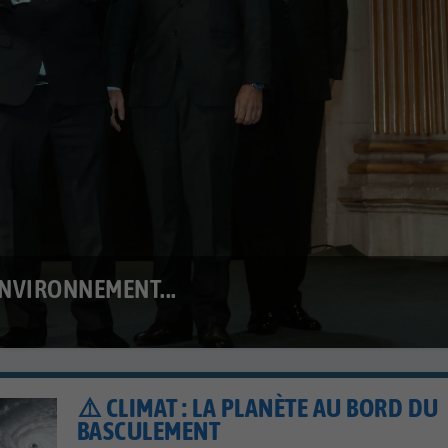
ENVIRONNEMENT...
⚠️ CLIMAT : LA PLANÈTE AU BORD DU
BASCULEMENT