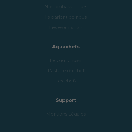
Nos ambassadeurs
Ils parlent de nous
Les events LSP
Aquachefs
Le bien choisir
L’astuce du chef
Les chefs
Support
Mentions Légales