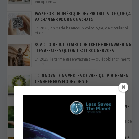
européen …
PASSEPORT NUMÉRIQUE DES PRODUITS : CE QUE ÇA
VA CHANGER POUR NOS ACHATS
En 2026, on parle beaucoup d’écologie, de circularité
et de …
⚖️ VICTOIRE JUDICIAIRE CONTRE LE GREENWASHING
: LES AFFAIRES QUI ONT FAIT BOUGER 2025
En 2025, le terme greenwashing — ou écoblanchiment
— est …
10 INNOVATIONS VERTES DE 2025 QUI POURRAIENT
CHANGER NOS MODES DE VIE
L’année 2025 a vu émerger de nombreuses
innovations durables à …
QUAND L’ÉNERGIE RENOUVELABLE DEVIENT MOINS
CHÈRE QUE LE FOSSILE : LE GRAND BASCULEMENT
L’année 2025 marque un tournant décisif : dans plus de
…
MATÉRIAUX BIOSOURCÉS : COMMENT LA STRATÉGIE