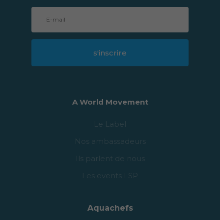
s'inscrire
A World Movement
Le Label
Nos ambassadeurs
Ils parlent de nous
Les events LSP
Aquachefs