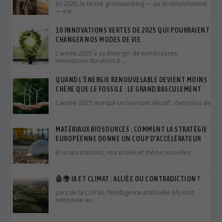
En 2025, le terme greenwashing — ou écoblanchiment
— est …
10 INNOVATIONS VERTES DE 2025 QUI POURRAIENT
CHANGER NOS MODES DE VIE
L’année 2025 a vu émerger de nombreuses
innovations durables à …
QUAND L’ÉNERGIE RENOUVELABLE DEVIENT MOINS
CHÈRE QUE LE FOSSILE : LE GRAND BASCULEMENT
L’année 2025 marque un tournant décisif : dans plus de
…
MATÉRIAUX BIOSOURCÉS : COMMENT LA STRATÉGIE
EUROPÉENNE DONNE UN COUP D’ACCÉLÉRATEUR
Et si nos maisons, nos écoles et même nos villes …
🤖🌍 IA ET CLIMAT : ALLIÉE OU CONTRADICTION ?
Lors de la COP30, l’intelligence artificielle (IA) s’est
retrouvée au …