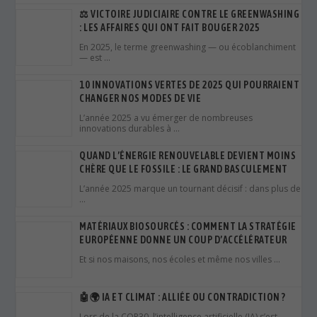
⚖️ VICTOIRE JUDICIAIRE CONTRE LE GREENWASHING
: LES AFFAIRES QUI ONT FAIT BOUGER 2025
En 2025, le terme greenwashing — ou écoblanchiment
— est …
10 INNOVATIONS VERTES DE 2025 QUI POURRAIENT
CHANGER NOS MODES DE VIE
L’année 2025 a vu émerger de nombreuses
innovations durables à …
QUAND L’ÉNERGIE RENOUVELABLE DEVIENT MOINS
CHÈRE QUE LE FOSSILE : LE GRAND BASCULEMENT
L’année 2025 marque un tournant décisif : dans plus de
…
MATÉRIAUX BIOSOURCÉS : COMMENT LA STRATÉGIE
EUROPÉENNE DONNE UN COUP D’ACCÉLÉRATEUR
Et si nos maisons, nos écoles et même nos villes …
🤖🌍 IA ET CLIMAT : ALLIÉE OU CONTRADICTION ?
Lors de la COP30, l’intelligence artificielle (IA) s’est