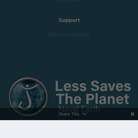
Support
Mentions Légales
Share This
Copyright © 2023 Less Saves The Planet