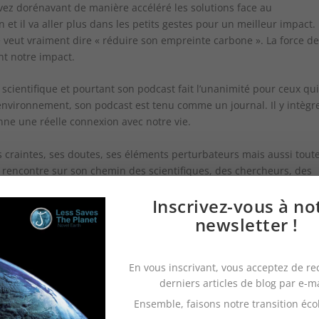
ivez dorénavant de manière accéléré les solutions face au
 et il va aller plus dans les petits gestes pour un meilleur impact.
 veut vraiment dire « réduire son empreinte carbone ». La force de
nt notre impact.
scientifique et pourtant son podcast fait l’unanimité pour ceux qui
l’environnement, son podcast est tenu comme un journal. Il y intègr
ne une réelle connexion avec notre vie.
 craintes, ses doutes, ses éléments perturbateurs mais aussi tout
il rencontre sur son chemin des scientifiques, des chercheurs, des
ttre son objectif en place de façon écologique. Des repas aux cour
Inscrivez-vous à no
t même dans les loisirs.
newsletter !
se lancer et vous montre avec diffères arguments convaincants ce qu
e, lors de son voyage au Pays basque, il évite l’avion, le train et mê
En vous inscrivant, vous acceptez de re
derniers articles de blog par e-m
Ensemble, faisons notre transition éco