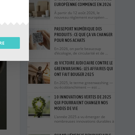
EUROPÉENNE COMMENCE EN 2026
À partir du 12 août 2026, le
nouveau règlement européen …
PASSEPORT NUMÉRIQUE DES
PRODUITS : CE QUE ÇA VA CHANGER
POUR NOS ACHATS
RE
En 2026, on parle beaucoup
d’écologie, de circularité et de …
⚖️ VICTOIRE JUDICIAIRE CONTRE LE
GREENWASHING : LES AFFAIRES QUI
ONT FAIT BOUGER 2025
En 2025, le terme greenwashing —
ou écoblanchiment — est …
10 INNOVATIONS VERTES DE 2025
QUI POURRAIENT CHANGER NOS
MODES DE VIE
L’année 2025 a vu émerger de
nombreuses innovations durables à
…