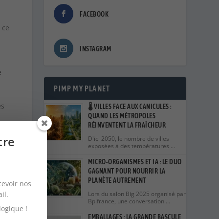
FACEBOOK
 ce
INSTAGRAM
e
PIMP MY PLANET
es
🌡️ VILLES FACE AUX CANICULES :
QUAND LES MÉTROPOLES
RÉINVENTENT LA FRAÎCHEUR
ses
tre
D'ici 2050, le nombre de villes
exposées à des températures …
’il
MICRO-ORGANISMES ET IA : LE DUO
GAGNANT POUR NOURRIR LA
me
PLANÈTE AUTREMENT
cevoir nos
ail.
Lors du salon Big 2025 organisé par
Bpifrance, une conversation …
logique !
EMBALLAGES : LA GRANDE BASCULE