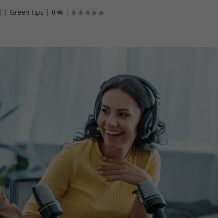
2
|
Green tips
|
0
|