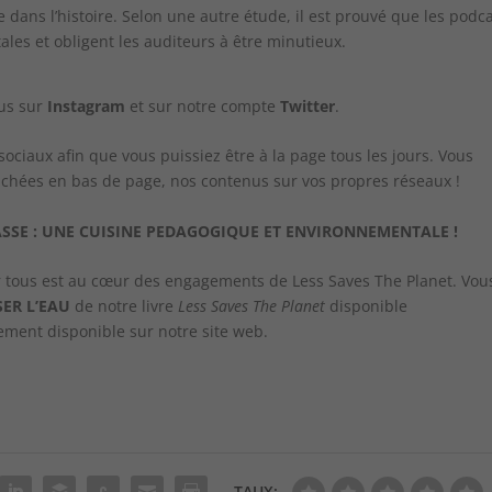
 dans l’histoire. Selon une autre étude, il est prouvé que les podc
les et obligent les auditeurs à être minutieux.
ous sur
Instagram
et sur notre compte
Twitter
.
iaux afin que vous puissiez être à la page tous les jours. Vous
ichées en bas de page, nos contenus sur vos propres réseaux !
ASSE : UNE CUISINE PEDAGOGIQUE ET ENVIRONNEMENTALE !
ur tous est au cœur des engagements de Less Saves The Planet. Vou
SER L’EAU
de notre livre
Less Saves The Planet
disponible
ement disponible sur notre site web.
TAUX: