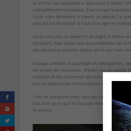
et de trier ses poubelles ». Vous vous trompez ! V
réchauffement climatique. Il va creuser la question
Lucas nous démontre, à travers ce podcast ce que
podcast est de réussir à nous faire agir en réalisa
Lucas n’est pas un expert en écologie ni même un 
l’écoutent. Pour lutter face aux problèmes liés à 
des personnes proches autour de lui qui nous don
Chaque semaine, il a partagé ses découvertes, ses
ses prises de conscience. N’étant pas un expert, 
militants et des anonymes qui vont l’épauler à me
tout en passant par les transports, son chez soi e
Il est un vrai guide pour ceux qui souhaiteraient 
faut faire et ce qu’il ne faut pas faire. Par exempl
la voiture.