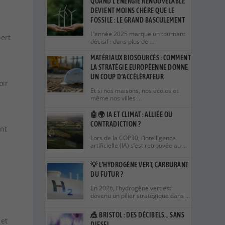
QUAND L’ÉNERGIE RENOUVELABLE
DEVIENT MOINS CHÈRE QUE LE
FOSSILE : LE GRAND BASCULEMENT
L’année 2025 marque un tournant
pert
décisif : dans plus de …
MATÉRIAUX BIOSOURCÉS : COMMENT
LA STRATÉGIE EUROPÉENNE DONNE
UN COUP D’ACCÉLÉRATEUR
oir
Et si nos maisons, nos écoles et
même nos villes …
🤖🌍 IA ET CLIMAT : ALLIÉE OU
CONTRADICTION ?
ent
Lors de la COP30, l’intelligence
artificielle (IA) s’est retrouvée au …
💡 L’HYDROGÈNE VERT, CARBURANT
DU FUTUR ?
En 2026, l’hydrogène vert est
devenu un pilier stratégique dans …
🎪 BRISTOL : DES DÉCIBELS… SANS
 et
DIESEL