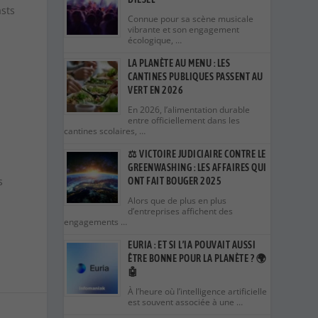
asts
Connue pour sa scène musicale
vibrante et son engagement
écologique, …
LA PLANÈTE AU MENU : LES
CANTINES PUBLIQUES PASSENT AU
VERT EN 2026
En 2026, l’alimentation durable
entre officiellement dans les
cantines scolaires, …
⚖️ VICTOIRE JUDICIAIRE CONTRE LE
GREENWASHING : LES AFFAIRES QUI
s
ONT FAIT BOUGER 2025
Alors que de plus en plus
d’entreprises affichent des
engagements …
EURIA : ET SI L’IA POUVAIT AUSSI
ÊTRE BONNE POUR LA PLANÈTE ? 🌍
🤖
À l’heure où l’intelligence artificielle
est souvent associée à une …