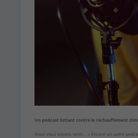
Un podcast luttant contre le réchauffement cli
Nous vous voyons venir… « Encore un autre podcast