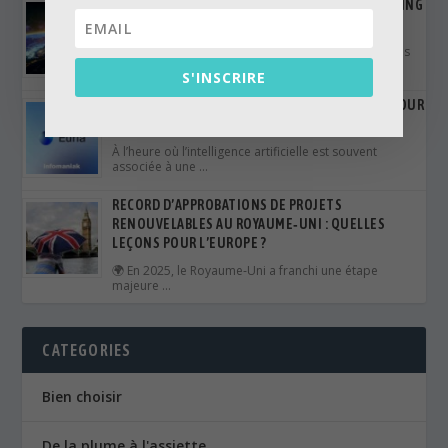
⚖️ VICTOIRE JUDICIAIRE CONTRE LE GREENWASHING
: LES AFFAIRES QUI ONT FAIT BOUGER 2025
Alors que de plus en plus d’entreprises affichent des
engagements …
S'INSCRIRE
EURIA : ET SI L’IA POUVAIT AUSSI ÊTRE BONNE POUR
LA PLANÈTE ? 🌍🤖
À l’heure où l’intelligence artificielle est souvent
associée à une …
RECORD D’APPROBATIONS DE PROJETS
RENOUVELABLES AU ROYAUME‑UNI : QUELLES
LEÇONS POUR L’EUROPE ?
🌍 En 2025, le Royaume‑Uni a franchi une étape
majeure …
CATEGORIES
Bien choisir
De la plume à l'assiette