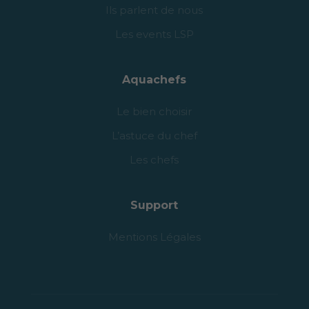
Ils parlent de nous
Les events LSP
Aquachefs
Le bien choisir
L’astuce du chef
Les chefs
Support
Mentions Légales