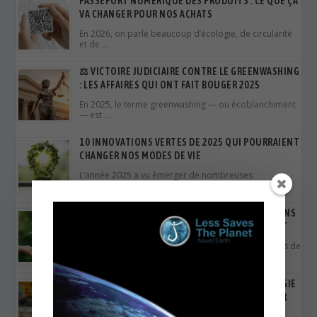
PASSEPORT NUMÉRIQUE DES PRODUITS : CE QUE ÇA
VA CHANGER POUR NOS ACHATS
En 2026, on parle beaucoup d’écologie, de circularité
et de …
⚖️ VICTOIRE JUDICIAIRE CONTRE LE GREENWASHING
: LES AFFAIRES QUI ONT FAIT BOUGER 2025
En 2025, le terme greenwashing — ou écoblanchiment
— est …
10 INNOVATIONS VERTES DE 2025 QUI POURRAIENT
CHANGER NOS MODES DE VIE
L’année 2025 a vu émerger de nombreuses
innovations durables à …
QUAND L’ÉNERGIE RENOUVELABLE DEVIENT MOINS
CHÈRE QUE LE FOSSILE : LE GRAND BASCULEMENT
L’année 2025 marque un tournant décisif : dans plus de
…
MATÉRIAUX BIOSOURCÉS : COMMENT LA STRATÉGIE
EUROPÉENNE DONNE UN COUP D’ACCÉLÉRATEUR
Et si nos maisons, nos écoles et même nos villes …