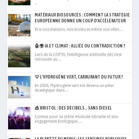
…
MATÉRIAUX BIOSOURCÉS : COMMENT LA STRATÉGIE
EUROPÉENNE DONNE UN COUP D’ACCÉLÉRATEUR
Et si nos maisons, nos écoles et même nos villes …
🤖🌍 IA ET CLIMAT : ALLIÉE OU CONTRADICTION ?
Lors de la COP30, l’intelligence artificielle (IA) s’est
retrouvée au …
💡 L’HYDROGÈNE VERT, CARBURANT DU FUTUR ?
En 2026, l’hydrogène vert est devenu un pilier
stratégique dans …
🎪 BRISTOL : DES DÉCIBELS… SANS DIESEL
Connue pour sa scène musicale vibrante et son
engagement écologique, …