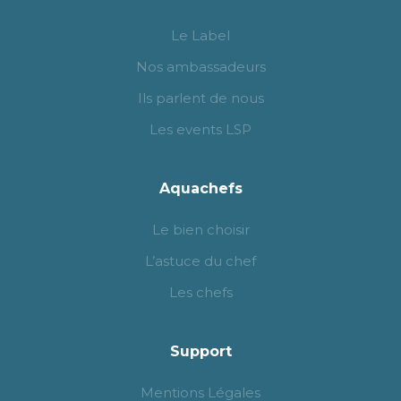
Le Label
Nos ambassadeurs
Ils parlent de nous
Les events LSP
Aquachefs
Le bien choisir
L’astuce du chef
Les chefs
Support
Mentions Légales