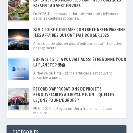
LA PLANÈTE AU MENU : LES CANTINES PUBLIQUES
PASSENT AU VERT EN 2026
En 2026, l’alimentation durable entre officiellement
dans les cantines scolaires, …
⚖️ VICTOIRE JUDICIAIRE CONTRE LE GREENWASHING
: LES AFFAIRES QUI ONT FAIT BOUGER 2025
Alors que de plus en plus d’entreprises affichent des
engagements …
EURIA : ET SI L’IA POUVAIT AUSSI ÊTRE BONNE POUR
LA PLANÈTE ? 🌍🤖
À l’heure où l’intelligence artificielle est souvent
associée à une …
RECORD D’APPROBATIONS DE PROJETS
RENOUVELABLES AU ROYAUME‑UNI : QUELLES
LEÇONS POUR L’EUROPE ?
🌍 En 2025, le Royaume‑Uni a franchi une étape
majeure …
CATEGORIES