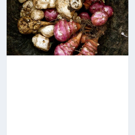
Le topinambour est une plante venant d’Amerique
et faisant partie de la famille des
Composacées
. Elle
est cultivée de mi-février à mi-avril pour ses
tubercules alimentaires. Sa culture simple et peu
exigeante fait que le topinambour peut s’adapter à
la majorité des sols, quelle que soit leur acidité.
Ainsi, en France, cette plante pousse sur la quasi-