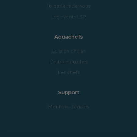
Ils parlent de nous
Les events LSP
Aquachefs
Le bien choisir
L’astuce du chef
Les chefs
Support
Mentions Légales