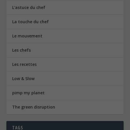
Les chefs
Les recettes
Low & Slow
pimp my planet
The green disruption
TAGS
APPROVISIONNEMENT RESPONSABLE
(1)
BIEN-ÊTRE
(25)
BIO
(107)