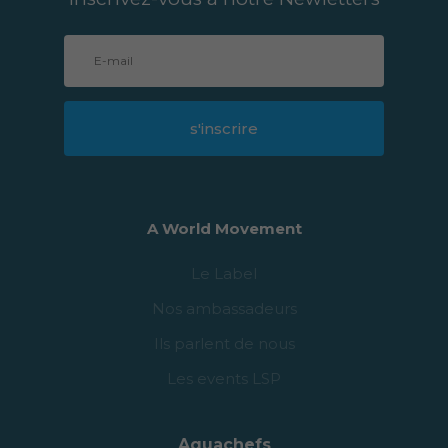
A World Movement
Le Label
Nos ambassadeurs
Ils parlent de nous
Les events LSP
Aquachefs
Le bien choisir
L’astuce du chef
Les chefs