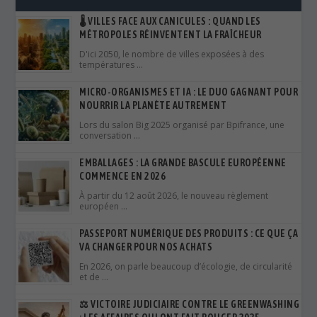
NOURRIR LA PLANÈTE AUTREMENT
Lors du salon Big 2025 organisé par Bpifrance, une
conversation …
EMBALLAGES : LA GRANDE BASCULE EUROPÉENNE
COMMENCE EN 2026
À partir du 12 août 2026, le nouveau règlement
européen …
PASSEPORT NUMÉRIQUE DES PRODUITS : CE QUE ÇA
VA CHANGER POUR NOS ACHATS
En 2026, on parle beaucoup d’écologie, de circularité
et de …
⚖️ VICTOIRE JUDICIAIRE CONTRE LE GREENWASHING
: LES AFFAIRES QUI ONT FAIT BOUGER 2025
En 2025, le terme greenwashing — ou écoblanchiment
— est …
10 INNOVATIONS VERTES DE 2025 QUI POURRAIENT
CHANGER NOS MODES DE VIE
L’année 2025 a vu émerger de nombreuses