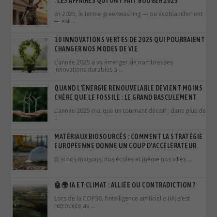
innovations durables à …
QUAND L’ÉNERGIE RENOUVELABLE DEVIENT MOINS
CHÈRE QUE LE FOSSILE : LE GRAND BASCULEMENT
L’année 2025 marque un tournant décisif : dans plus de
…
MATÉRIAUX BIOSOURCÉS : COMMENT LA STRATÉGIE
EUROPÉENNE DONNE UN COUP D’ACCÉLÉRATEUR
Et si nos maisons, nos écoles et même nos villes …
🤖🌍 IA ET CLIMAT : ALLIÉE OU CONTRADICTION ?
Lors de la COP30, l’intelligence artificielle (IA) s’est
retrouvée au …
💡 L’HYDROGÈNE VERT, CARBURANT DU FUTUR ?
En 2026, l’hydrogène vert est devenu un pilier
stratégique dans …
🎪 BRISTOL : DES DÉCIBELS… SANS DIESEL