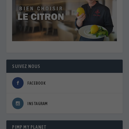
SUIVEZ NOUS
FACEBOOK
INSTAGRAM
PIMP MY PLANET
🌡️ VILLES FACE AUX CANICULES : QUAND LES
MÉTROPOLES RÉINVENTENT LA FRAÎCHEUR
D'ici 2050, le nombre de villes exposées à des
températures …
MICRO-ORGANISMES ET IA : LE DUO GAGNANT POUR