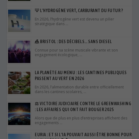
Connue pour sa scène musicale vibrante et son
engagement écologique, …
LA PLANÈTE AU MENU : LES CANTINES PUBLIQUES
PASSENT AU VERT EN 2026
En 2026, l’alimentation durable entre officiellement
dans les cantines scolaires, …
⚖️ VICTOIRE JUDICIAIRE CONTRE LE GREENWASHING
: LES AFFAIRES QUI ONT FAIT BOUGER 2025
Alors que de plus en plus d’entreprises affichent des
engagements …
EURIA : ET SI L’IA POUVAIT AUSSI ÊTRE BONNE POUR
LA PLANÈTE ? 🌍🤖
À l’heure où l’intelligence artificielle est souvent
associée à une …
RECORD D’APPROBATIONS DE PROJETS
RENOUVELABLES AU ROYAUME‑UNI : QUELLES
LEÇONS POUR L’EUROPE ?