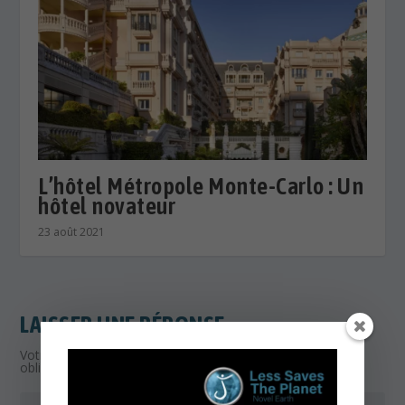
L’hôtel Métropole Monte-Carlo : Un
hôtel novateur
23 août 2021
LAISSER UNE RÉPONSE
Votre adresse e-mail ne sera pas publiée.
Les champs
obligatoires sont indiqués avec
*