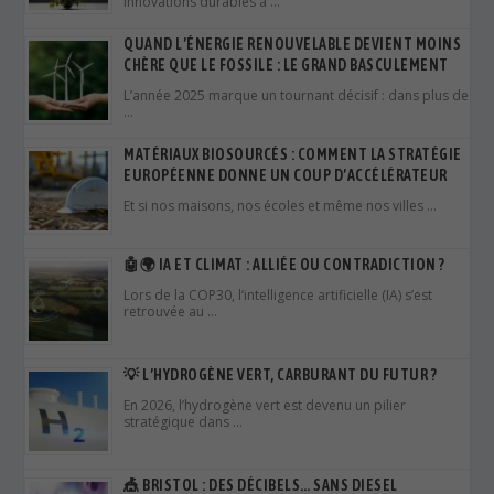
innovations durables à …
QUAND L’ÉNERGIE RENOUVELABLE DEVIENT MOINS
CHÈRE QUE LE FOSSILE : LE GRAND BASCULEMENT
L’année 2025 marque un tournant décisif : dans plus de
…
MATÉRIAUX BIOSOURCÉS : COMMENT LA STRATÉGIE
EUROPÉENNE DONNE UN COUP D’ACCÉLÉRATEUR
Et si nos maisons, nos écoles et même nos villes …
🤖🌍 IA ET CLIMAT : ALLIÉE OU CONTRADICTION ?
Lors de la COP30, l’intelligence artificielle (IA) s’est
retrouvée au …
💡 L’HYDROGÈNE VERT, CARBURANT DU FUTUR ?
En 2026, l’hydrogène vert est devenu un pilier
stratégique dans …
🎪 BRISTOL : DES DÉCIBELS… SANS DIESEL