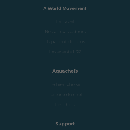
A World Movement
Le Label
Nos ambassadeurs
Ils parlent de nous
Les events LSP
Aquachefs
Le bien choisir
L’astuce du chef
Les chefs
Support