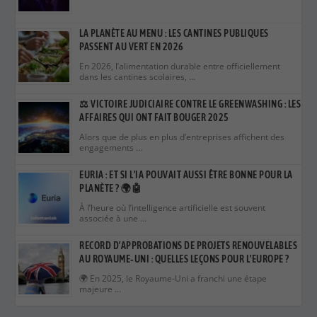
LA PLANÈTE AU MENU : LES CANTINES PUBLIQUES
PASSENT AU VERT EN 2026
En 2026, l’alimentation durable entre officiellement
dans les cantines scolaires, …
⚖️ VICTOIRE JUDICIAIRE CONTRE LE GREENWASHING : LES
AFFAIRES QUI ONT FAIT BOUGER 2025
Alors que de plus en plus d’entreprises affichent des
engagements …
EURIA : ET SI L’IA POUVAIT AUSSI ÊTRE BONNE POUR LA
PLANÈTE ? 🌍🤖
À l’heure où l’intelligence artificielle est souvent
associée à une …
RECORD D’APPROBATIONS DE PROJETS RENOUVELABLES
AU ROYAUME‑UNI : QUELLES LEÇONS POUR L’EUROPE ?
🌍 En 2025, le Royaume‑Uni a franchi une étape
majeure …