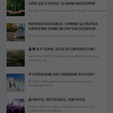
CHÈRE QUE LE FOSSILE : LE GRAND BASCULEMENT
L’année 2025 marque un tournant décisif : dans plus de
…
MATÉRIAUX BIOSOURCÉS : COMMENT LA STRATÉGIE
EUROPÉENNE DONNE UN COUP D’ACCÉLÉRATEUR
Et si nos maisons, nos écoles et même nos villes …
🤖🌍 IA ET CLIMAT : ALLIÉE OU CONTRADICTION ?
Lors de la COP30, l’intelligence artificielle (IA) s’est
retrouvée au …
💡 L’HYDROGÈNE VERT, CARBURANT DU FUTUR ?
En 2026, l’hydrogène vert est devenu un pilier
stratégique dans …
🎪 BRISTOL : DES DÉCIBELS… SANS DIESEL
Connue pour sa scène musicale vibrante et son
engagement écologique, …