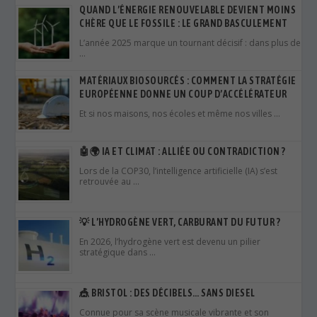
QUAND L’ÉNERGIE RENOUVELABLE DEVIENT MOINS
CHÈRE QUE LE FOSSILE : LE GRAND BASCULEMENT
L’année 2025 marque un tournant décisif : dans plus de
…
MATÉRIAUX BIOSOURCÉS : COMMENT LA STRATÉGIE
EUROPÉENNE DONNE UN COUP D’ACCÉLÉRATEUR
Et si nos maisons, nos écoles et même nos villes …
🤖🌍 IA ET CLIMAT : ALLIÉE OU CONTRADICTION ?
Lors de la COP30, l’intelligence artificielle (IA) s’est
retrouvée au …
💡 L’HYDROGÈNE VERT, CARBURANT DU FUTUR ?
En 2026, l’hydrogène vert est devenu un pilier
stratégique dans …
🎪 BRISTOL : DES DÉCIBELS… SANS DIESEL
Connue pour sa scène musicale vibrante et son