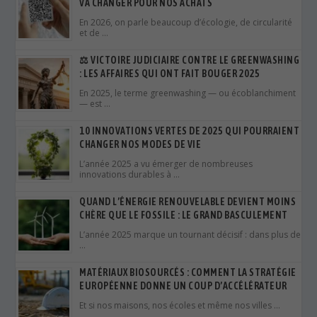
VA CHANGER POUR NOS ACHATS
En 2026, on parle beaucoup d’écologie, de circularité
et de …
⚖️ VICTOIRE JUDICIAIRE CONTRE LE GREENWASHING
: LES AFFAIRES QUI ONT FAIT BOUGER 2025
En 2025, le terme greenwashing — ou écoblanchiment
— est …
10 INNOVATIONS VERTES DE 2025 QUI POURRAIENT
CHANGER NOS MODES DE VIE
L’année 2025 a vu émerger de nombreuses
innovations durables à …
QUAND L’ÉNERGIE RENOUVELABLE DEVIENT MOINS
CHÈRE QUE LE FOSSILE : LE GRAND BASCULEMENT
L’année 2025 marque un tournant décisif : dans plus de
…
MATÉRIAUX BIOSOURCÉS : COMMENT LA STRATÉGIE
EUROPÉENNE DONNE UN COUP D’ACCÉLÉRATEUR
Et si nos maisons, nos écoles et même nos villes …