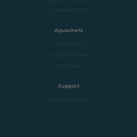
Les events LSP
Aquachefs
Le bien choisir
L’astuce du chef
Les chefs
Support
Mentions Légales