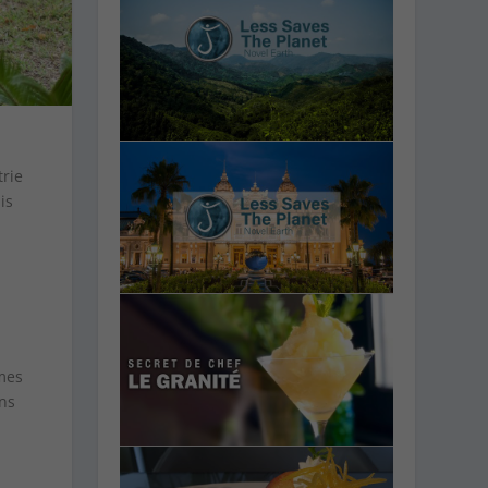
trie
is
mes
ons