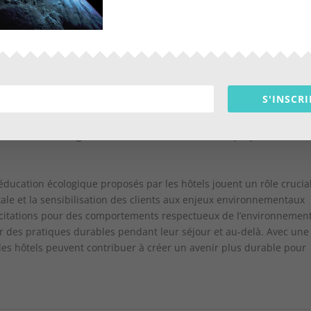
tels que la gestion des déchets, l’utilisation de l’énergie
 d’autres questions liées à l’environnement, offrant aux clients une
es questions.
S'INSCRI
ers éducatifs sur leur propriété, où les clients peuvent en apprend
ure et la production alimentaire durable. Ces espaces offrent une
tale et encouragent les clients à réfléchir à leurs propres habitu
’éducation écologique proposés par les hôtels jouent un rôle crucia
ale et la sensibilisation des clients aux enjeux environnementaux
incitations pour des comportements respectueux de l’environnement
 des pratiques durables pendant leur séjour et au-delà. Avec une
, les hôtels peuvent contribuer à créer un avenir plus durable pour