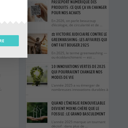
PASSEPORT NUMÉRIQUE DES
PRODUITS : CE QUE ÇA VA CHANGER
POUR NOS ACHATS
En 2026, on parle beaucoup
d’écologie, de circularité et de …
⚖️ VICTOIRE JUDICIAIRE CONTRE LE
GREENWASHING : LES AFFAIRES QUI
RE
re
ONT FAIT BOUGER 2025
En 2025, le terme greenwashing —
des
ou écoblanchiment — est …
10 INNOVATIONS VERTES DE 2025
QUI POURRAIENT CHANGER NOS
l
MODES DE VIE
L’année 2025 a vu émerger de
,
nombreuses innovations durables à
…
QUAND L’ÉNERGIE RENOUVELABLE
DEVIENT MOINS CHÈRE QUE LE
FOSSILE : LE GRAND BASCULEMENT
L’année 2025 marque un tournant
décisif : dans plus de …