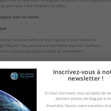
rogrammes de fidélisation écologique ou de dons à des organisatio
e participer à des initiatives durables.
ogique dans les Hôtels
ique
iliser leurs serviettes et leur linge de lit pour réduire la
age fréquent. Des panneaux d’information dans les chambres
t les clients à participer à l’effort de conservation.
Inscrivez-vous à no
atives qui mettent en lumière les pratiques durables de l’hôtel et 
newsletter !
te. Ces visites offrent aux clients l’occasion d’en apprendre
s efforts déployés pour protéger l’environnement.
En vous inscrivant, vous acceptez de re
derniers articles de blog par e-m
Ensemble, faisons notre transition éco
nférences sur la durabilité environnementale, animés par des exper