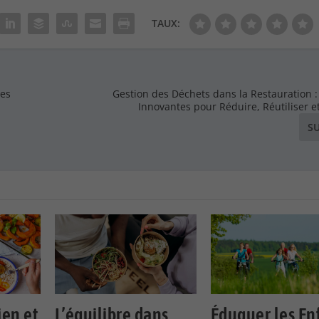
TAUX:
les
Gestion des Déchets dans la Restauration :
Innovantes pour Réduire, Réutiliser e
S
en et
L’équilibre dans
Éduquer les En