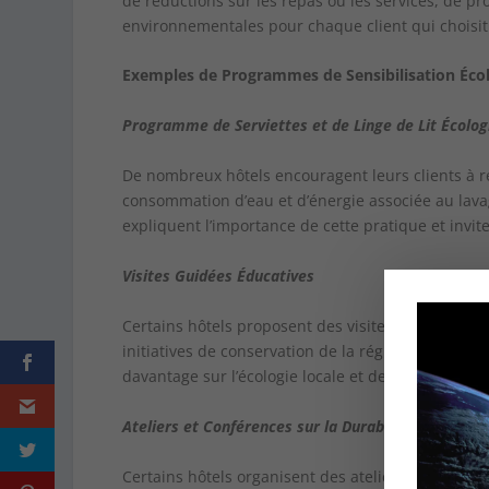
de réductions sur les repas ou les services, de p
environnementales pour chaque client qui choisit d
Exemples de Programmes de Sensibilisation Écol
Programme de Serviettes et de Linge de Lit Écolog
De nombreux hôtels encouragent leurs clients à réut
consommation d’eau et d’énergie associée au lav
expliquent l’importance de cette pratique et inviten
Visites Guidées Éducatives
Certains hôtels proposent des visites guidées éduc
initiatives de conservation de la région environnan
davantage sur l’écologie locale et de découvrir le
Ateliers et Conférences sur la Durabilité
Certains hôtels organisent des ateliers et des co