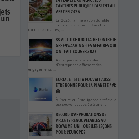
LA PLANÈTE AU MENU : LES
:
CANTINES PUBLIQUES PASSENT AU
jets
VERT EN 2026
 un
En 2026, l’alimentation durable
entre officiellement dans les
cantines scolaires, …
⚖️ VICTOIRE JUDICIAIRE CONTRE LE
GREENWASHING : LES AFFAIRES QUI
ONT FAIT BOUGER 2025
Alors que de plus en plus
d’entreprises affichent des
engagements …
EURIA : ET SI L’IA POUVAIT AUSSI
ÊTRE BONNE POUR LA PLANÈTE ? 🌍
🤖
À l’heure où l’intelligence artificielle
est souvent associée à une …
RECORD D’APPROBATIONS DE
PROJETS RENOUVELABLES AU
ROYAUME‑UNI : QUELLES LEÇONS
POUR L’EUROPE ?