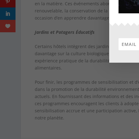
en la matière. Ces événements abordent des sujets 
renouvelable, la conservation de la biodiversité et
occasion d’en apprendre davantage et de poser d
Jardins et Potagers Éducatifs
Certains hôtels intègrent des jardins et des potag
davantage sur la culture biologique, la permacult
expérience pratique de la durabilité environnemen
alimentaires.
Pour finir, les programmes de sensibilisation et d
dans la promotion de la durabilité environnement
actuels. En fournissant des informations et des 
ces programmes encouragent les clients à adopter
sensibilisation accrue et une participation active
notre planète.