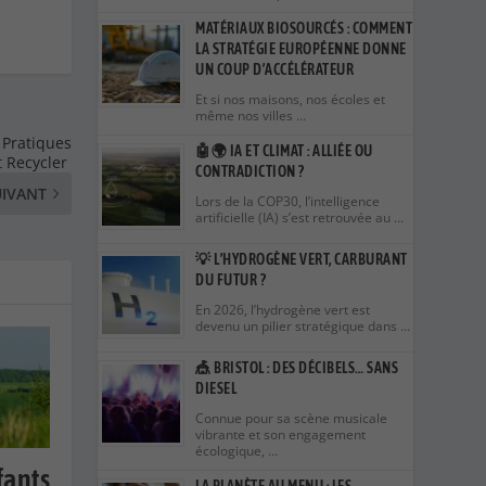
MATÉRIAUX BIOSOURCÉS : COMMENT
LA STRATÉGIE EUROPÉENNE DONNE
UN COUP D’ACCÉLÉRATEUR
Et si nos maisons, nos écoles et
même nos villes …
 Pratiques
🤖🌍 IA ET CLIMAT : ALLIÉE OU
t Recycler
CONTRADICTION ?
UIVANT
Lors de la COP30, l’intelligence
artificielle (IA) s’est retrouvée au …
💡 L’HYDROGÈNE VERT, CARBURANT
DU FUTUR ?
En 2026, l’hydrogène vert est
devenu un pilier stratégique dans …
🎪 BRISTOL : DES DÉCIBELS… SANS
DIESEL
Connue pour sa scène musicale
vibrante et son engagement
écologique, …
fants