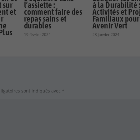
 sur
l’assiette :
à la Durabilité 
nt et
comment faire des
Activités et Pro
ur
repas sains et
Familiaux pour
ne
durables
Avenir Vert
Plus
19 février 2024
23 janvier 2024
ligatoires sont indiqués avec
*