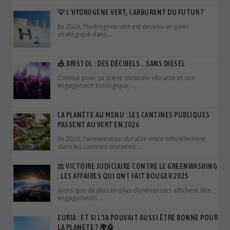
💡 L’HYDROGÈNE VERT, CARBURANT DU FUTUR ?
En 2026, l’hydrogène vert est devenu un pilier
stratégique dans …
🎪 BRISTOL : DES DÉCIBELS… SANS DIESEL
Connue pour sa scène musicale vibrante et son
engagement écologique, …
LA PLANÈTE AU MENU : LES CANTINES PUBLIQUES
PASSENT AU VERT EN 2026
En 2026, l’alimentation durable entre officiellement
dans les cantines scolaires, …
⚖️ VICTOIRE JUDICIAIRE CONTRE LE GREENWASHING
: LES AFFAIRES QUI ONT FAIT BOUGER 2025
Alors que de plus en plus d’entreprises affichent des
engagements …
EURIA : ET SI L’IA POUVAIT AUSSI ÊTRE BONNE POUR
LA PLANÈTE ? 🌍🤖