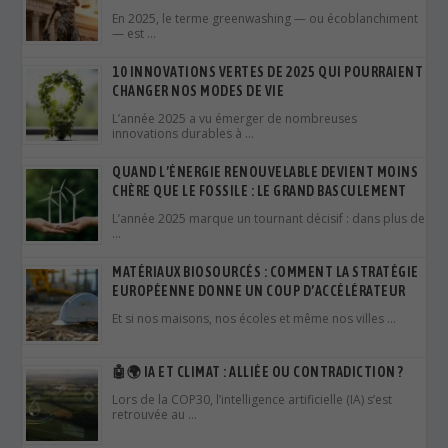
En 2025, le terme greenwashing — ou écoblanchiment
— est …
10 INNOVATIONS VERTES DE 2025 QUI POURRAIENT
CHANGER NOS MODES DE VIE
L’année 2025 a vu émerger de nombreuses
innovations durables à …
QUAND L’ÉNERGIE RENOUVELABLE DEVIENT MOINS
CHÈRE QUE LE FOSSILE : LE GRAND BASCULEMENT
L’année 2025 marque un tournant décisif : dans plus de
…
MATÉRIAUX BIOSOURCÉS : COMMENT LA STRATÉGIE
EUROPÉENNE DONNE UN COUP D’ACCÉLÉRATEUR
Et si nos maisons, nos écoles et même nos villes …
🤖🌍 IA ET CLIMAT : ALLIÉE OU CONTRADICTION ?
Lors de la COP30, l’intelligence artificielle (IA) s’est
retrouvée au …