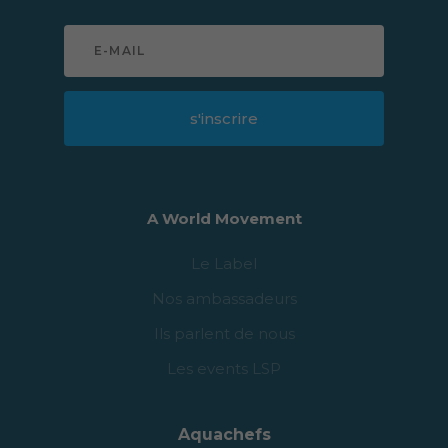
s'inscrire
A World Movement
Le Label
Nos ambassadeurs
Ils parlent de nous
Les events LSP
Aquachefs