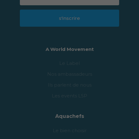
s'inscrire
A World Movement
Le Label
Nos ambassadeurs
Ils parlent de nous
Les events LSP
Aquachefs
Le bien choisir