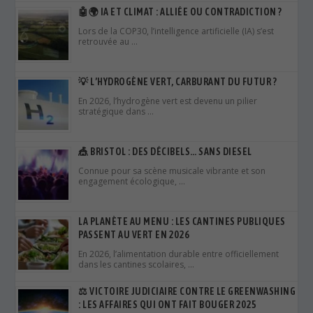
En 2026, l’hydrogène vert est devenu un pilier
stratégique dans …
🎪 BRISTOL : DES DÉCIBELS… SANS DIESEL
Connue pour sa scène musicale vibrante et son
engagement écologique, …
LA PLANÈTE AU MENU : LES CANTINES PUBLIQUES
PASSENT AU VERT EN 2026
En 2026, l’alimentation durable entre officiellement
dans les cantines scolaires, …
⚖️ VICTOIRE JUDICIAIRE CONTRE LE GREENWASHING
: LES AFFAIRES QUI ONT FAIT BOUGER 2025
Alors que de plus en plus d’entreprises affichent des
engagements …
EURIA : ET SI L’IA POUVAIT AUSSI ÊTRE BONNE POUR
LA PLANÈTE ? 🌍🤖
À l’heure où l’intelligence artificielle est souvent
associée à une …