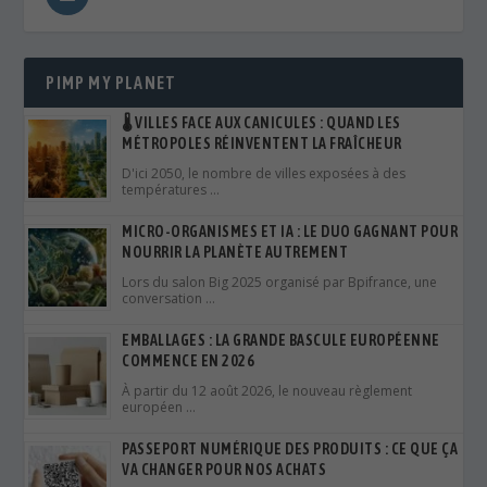
D'ici 2050, le nombre de villes exposées à des
températures …
MICRO-ORGANISMES ET IA : LE DUO GAGNANT POUR
NOURRIR LA PLANÈTE AUTREMENT
Lors du salon Big 2025 organisé par Bpifrance, une
conversation …
EMBALLAGES : LA GRANDE BASCULE EUROPÉENNE
COMMENCE EN 2026
À partir du 12 août 2026, le nouveau règlement
européen …
PASSEPORT NUMÉRIQUE DES PRODUITS : CE QUE ÇA
VA CHANGER POUR NOS ACHATS
En 2026, on parle beaucoup d’écologie, de circularité
et de …
⚖️ VICTOIRE JUDICIAIRE CONTRE LE GREENWASHING
: LES AFFAIRES QUI ONT FAIT BOUGER 2025
En 2025, le terme greenwashing — ou écoblanchiment
— est …