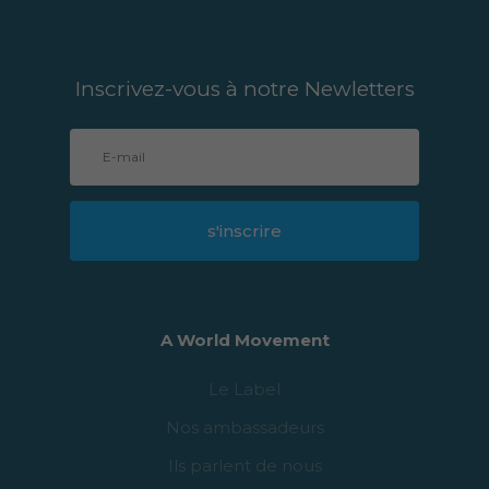
s'inscrire
A World Movement
Le Label
Nos ambassadeurs
Ils parlent de nous
Les events LSP
Aquachefs
Le bien choisir