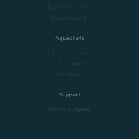
Ils parlent de nous
Les events LSP
Aquachefs
Le bien choisir
L’astuce du chef
Les chefs
Support
Mentions Légales