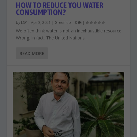
HOW TO REDUCE YOU WATER
CONSUMPTION?
by
LSP
|
Apr 8, 2021
|
Green tip
|
0
|
We often think water is not an inexhaustible resource.
Wrong. In fact, The United Nations...
READ MORE