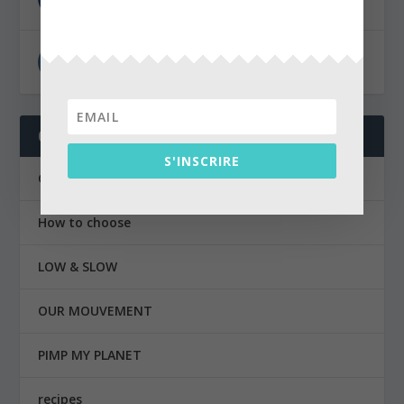
INSTAGRAM
CATEGORIES
S'INSCRIRE
Green tip
How to choose
LOW & SLOW
OUR MOUVEMENT
PIMP MY PLANET
recipes