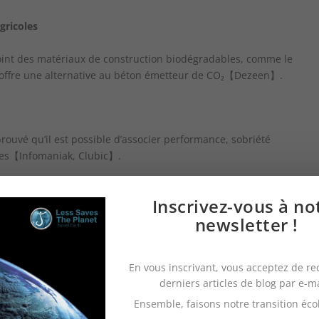
gricoles
point des matériaux de construction biodégradables, comme le
il offre une alternative au béton émetteur de CO₂【Dezeen】.
rouvé qu’il est possible d’associer performance, sobriété
les【Infomaniak, Clubic】.
Inscrivez-vous à no
newsletter !
En vous inscrivant, vous acceptez de re
derniers articles de blog par e-m
Ensemble, faisons notre transition éco