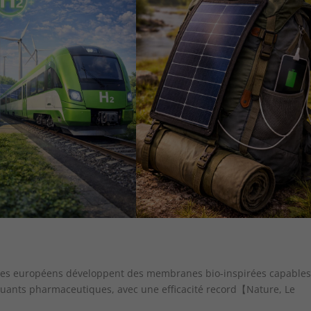
ires européens développent des membranes bio-inspirées capable
olluants pharmaceutiques, avec une efficacité record【Nature, Le