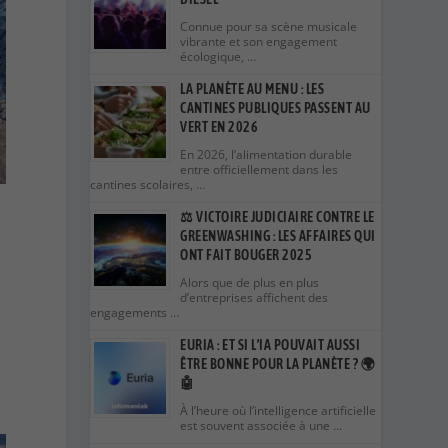
Connue pour sa scène musicale
vibrante et son engagement
écologique, …
LA PLANÈTE AU MENU : LES
CANTINES PUBLIQUES PASSENT AU
VERT EN 2026
En 2026, l’alimentation durable
entre officiellement dans les
cantines scolaires, …
⚖️ VICTOIRE JUDICIAIRE CONTRE LE
GREENWASHING : LES AFFAIRES QUI
ONT FAIT BOUGER 2025
Alors que de plus en plus
d’entreprises affichent des
engagements …
EURIA : ET SI L’IA POUVAIT AUSSI
ÊTRE BONNE POUR LA PLANÈTE ? 🌍
🤖
À l’heure où l’intelligence artificielle
est souvent associée à une …