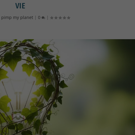
VIE
|
pimp my planet
|
0
|