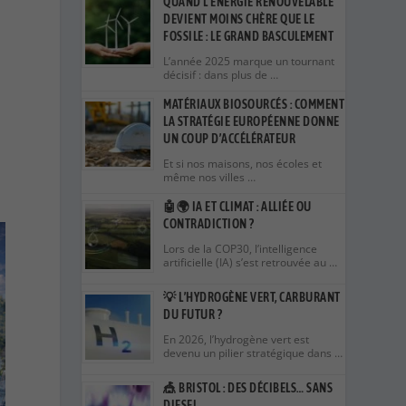
QUAND L’ÉNERGIE RENOUVELABLE
DEVIENT MOINS CHÈRE QUE LE
FOSSILE : LE GRAND BASCULEMENT
L’année 2025 marque un tournant
décisif : dans plus de …
MATÉRIAUX BIOSOURCÉS : COMMENT
LA STRATÉGIE EUROPÉENNE DONNE
UN COUP D’ACCÉLÉRATEUR
Et si nos maisons, nos écoles et
même nos villes …
🤖🌍 IA ET CLIMAT : ALLIÉE OU
CONTRADICTION ?
Lors de la COP30, l’intelligence
artificielle (IA) s’est retrouvée au …
💡 L’HYDROGÈNE VERT, CARBURANT
DU FUTUR ?
En 2026, l’hydrogène vert est
devenu un pilier stratégique dans …
🎪 BRISTOL : DES DÉCIBELS… SANS
DIESEL