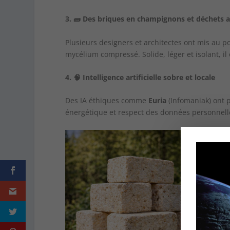
3.
🧱
Des briques en champignons et déchets a
Plusieurs designers et architectes ont mis au 
mycélium compressé. Solide, léger et isolant, 
4.
🧠
Intelligence artificielle sobre et locale
Des IA éthiques comme
Euria
(Infomaniak) ont p
énergétique et respect des données personnel