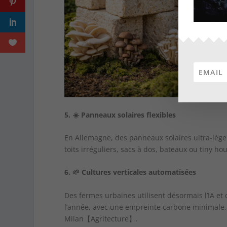
5.
☀️
Panneaux solaires flexibles
En Allemagne, des panneaux solaires ultra-légers
toits irréguliers, sacs à dos, bateaux ou tiny
6.
🌱
Cultures verticales automatisées
Des fermes urbaines utilisent désormais l’IA e
l’année, avec une empreinte carbone minimale. D
Milan【Agritecture】.