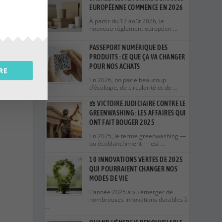
EUROPÉENNE COMMENCE EN 2026
À partir du 12 août 2026, le
nouveau règlement européen …
PASSEPORT NUMÉRIQUE DES
PRODUITS : CE QUE ÇA VA CHANGER
POUR NOS ACHATS
RE
En 2026, on parle beaucoup
d’écologie, de circularité et de …
⚖️ VICTOIRE JUDICIAIRE CONTRE LE
GREENWASHING : LES AFFAIRES QUI
ONT FAIT BOUGER 2025
En 2025, le terme greenwashing —
ou écoblanchiment — est …
10 INNOVATIONS VERTES DE 2025
QUI POURRAIENT CHANGER NOS
MODES DE VIE
L’année 2025 a vu émerger de
nombreuses innovations durables à
…