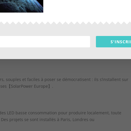
S'INSCRI
, souples et faciles à poser se démocratisent : ils s’installent sur
 houses【SolarPower Europe】.
t des LED basse consommation pour produire localement, toute
es projets se sont installés à Paris, Londres ou