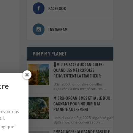
FACEBOOK
INSTAGRAM
PIMP MY PLANET
🌡️ VILLES FACE AUX CANICULES :
QUAND LES MÉTROPOLES
RÉINVENTENT LA FRAÎCHEUR
tre
D'ici 2050, le nombre de villes
exposées à des températures …
MICRO-ORGANISMES ET IA : LE DUO
GAGNANT POUR NOURRIR LA
PLANÈTE AUTREMENT
cevoir nos
ail.
Lors du salon Big 2025 organisé par
Bpifrance, une conversation …
logique !
EMBALLAGES : LA GRANDE BASCULE