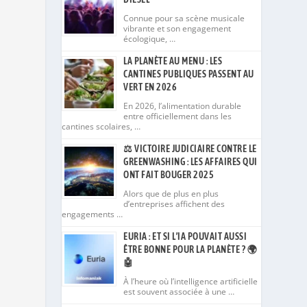
Connue pour sa scène musicale
vibrante et son engagement
écologique, …
LA PLANÈTE AU MENU : LES
CANTINES PUBLIQUES PASSENT AU
VERT EN 2026
En 2026, l’alimentation durable
entre officiellement dans les
cantines scolaires, …
⚖️ VICTOIRE JUDICIAIRE CONTRE LE
GREENWASHING : LES AFFAIRES QUI
ONT FAIT BOUGER 2025
Alors que de plus en plus
d’entreprises affichent des
engagements …
EURIA : ET SI L’IA POUVAIT AUSSI
ÊTRE BONNE POUR LA PLANÈTE ? 🌍
🤖
À l’heure où l’intelligence artificielle
est souvent associée à une …