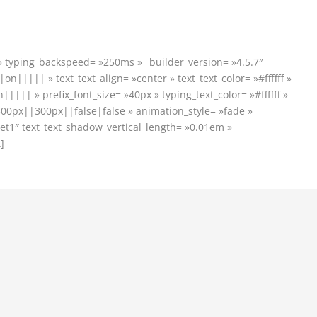
 » typing_backspeed= »250ms » _builder_version= »4.5.7″
n||||| » text_text_align= »center » text_text_color= »#ffffff »
|||| » prefix_font_size= »40px » typing_text_color= »#ffffff »
00px||300px||false|false » animation_style= »fade »
et1″ text_text_shadow_vertical_length= »0.01em »
]