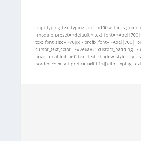
[dipi_typing_text typing_text= »100 astuces green
_module_preset= »default » text_font= »Abel|700||o
text_font_size= »70px » prefix_font= »Abel|700||on|
cursor_text_color= »#2e6a83″ custom_padding= »3
hover_enabled= »0″ text_text_shadow_style= »pres
border_color_all_prefix= »#ffffff »][/dipi_typing_text