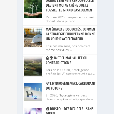
QUAND L’ÉNERGIE RENOUVELABLE
DEVIENT MOINS CHÈRE QUE LE
FOSSILE : LE GRAND BASCULEMENT
L’année 2025 marque un tournant
décisif : dans plus de …
MATÉRIAUX BIOSOURCÉS : COMMENT
LA STRATÉGIE EUROPÉENNE DONNE
UN COUP D’ACCÉLÉRATEUR
Et si nos maisons, nos écoles et
même nos villes …
🤖🌍 IA ET CLIMAT : ALLIÉE OU
CONTRADICTION ?
Lors de la COP30, l’intelligence
artificielle (IA) s’est retrouvée au …
💡 L’HYDROGÈNE VERT, CARBURANT
la
DU FUTUR ?
En 2026, l’hydrogène vert est
devenu un pilier stratégique dans …
🎪 BRISTOL : DES DÉCIBELS… SANS
DIESEL