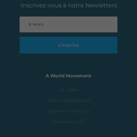
s'inscrire
A World Movement
Le Label
Nos ambassadeurs
Ils parlent de nous
Les events LSP
Aquachefs
Le bien choisir
L’astuce du chef
Les chefs