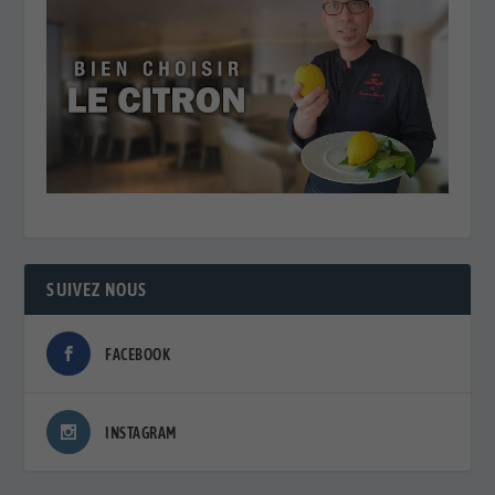
SUIVEZ NOUS
FACEBOOK
INSTAGRAM
PIMP MY PLANET
🌡️ VILLES FACE AUX CANICULES : QUAND LES MÉTROPOLES
RÉINVENTENT LA FRAÎCHEUR
D'ici 2050, le nombre de villes exposées à des
températures …