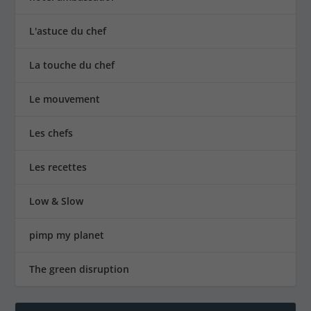
Le mouvement
Les chefs
Les recettes
Low & Slow
pimp my planet
The green disruption
TAGS
APPROVISIONNEMENT RESPONSABLE
(1)
BIEN-ÊTRE
(25)
BIO
(107)