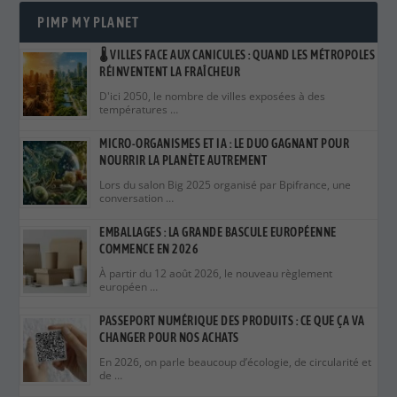
MICRO-ORGANISMES ET IA : LE DUO GAGNANT POUR
NOURRIR LA PLANÈTE AUTREMENT
Lors du salon Big 2025 organisé par Bpifrance, une
conversation …
EMBALLAGES : LA GRANDE BASCULE EUROPÉENNE
COMMENCE EN 2026
À partir du 12 août 2026, le nouveau règlement
européen …
PASSEPORT NUMÉRIQUE DES PRODUITS : CE QUE ÇA VA
CHANGER POUR NOS ACHATS
En 2026, on parle beaucoup d’écologie, de circularité et
de …
⚖️ VICTOIRE JUDICIAIRE CONTRE LE GREENWASHING : LES
AFFAIRES QUI ONT FAIT BOUGER 2025
En 2025, le terme greenwashing — ou écoblanchiment
— est …
10 INNOVATIONS VERTES DE 2025 QUI POURRAIENT
CHANGER NOS MODES DE VIE