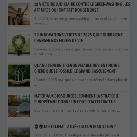
L’année 2025 a vu émerger de nombreuses innovations
durables à …
QUAND L’ÉNERGIE RENOUVELABLE DEVIENT MOINS
CHÈRE QUE LE FOSSILE : LE GRAND BASCULEMENT
L’année 2025 marque un tournant décisif : dans plus de
…
MATÉRIAUX BIOSOURCÉS : COMMENT LA STRATÉGIE
EUROPÉENNE DONNE UN COUP D’ACCÉLÉRATEUR
Et si nos maisons, nos écoles et même nos villes …
🤖🌍 IA ET CLIMAT : ALLIÉE OU CONTRADICTION ?
Lors de la COP30, l’intelligence artificielle (IA) s’est
retrouvée au …
💡 L’HYDROGÈNE VERT, CARBURANT DU FUTUR ?
En 2026, l’hydrogène vert est devenu un pilier
stratégique dans …