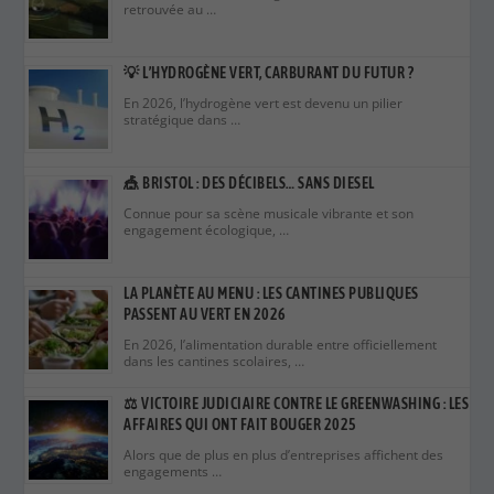
🎪 BRISTOL : DES DÉCIBELS… SANS DIESEL
Connue pour sa scène musicale vibrante et son
engagement écologique, …
LA PLANÈTE AU MENU : LES CANTINES PUBLIQUES
PASSENT AU VERT EN 2026
En 2026, l’alimentation durable entre officiellement
dans les cantines scolaires, …
⚖️ VICTOIRE JUDICIAIRE CONTRE LE GREENWASHING : LES
AFFAIRES QUI ONT FAIT BOUGER 2025
Alors que de plus en plus d’entreprises affichent des
engagements …
EURIA : ET SI L’IA POUVAIT AUSSI ÊTRE BONNE POUR LA
PLANÈTE ? 🌍🤖
À l’heure où l’intelligence artificielle est souvent
associée à une …
RECORD D’APPROBATIONS DE PROJETS RENOUVELABLES