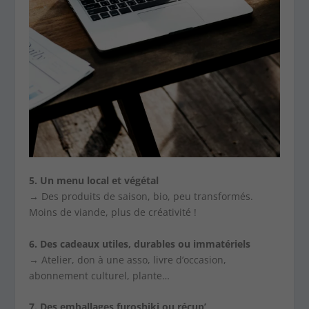
5. Un menu local et végétal
→ Des produits de saison, bio, peu transformés.
Moins de viande, plus de créativité !
6. Des cadeaux utiles, durables ou immatériels
→ Atelier, don à une asso, livre d’occasion,
abonnement culturel, plante…
7. Des emballages furoshiki ou récup’