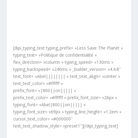
[dipi_typing_text typing_prefix= »Less Save The Planet »
typing_text= »Politique de confidentialité »
flex_direction= »column » typing_speed= »130ms »
typing_backspeed= »240ms » _builder_version= »4.4.8″
text_font= »Abel|||||||| » text_text_align= »center »
text_text_color= »#ffffff »
prefix_font= »|800||on||||| »
prefix_text_color= »#ffffff » prefix_font_size= »26px »
typing_font= »Abel|800||on||||| »
typing_font_size= »69px » typing_line_height= »1.2em »
cursor_text_color= »#000000″
text_text_shadow_style= »preset1″][/dipi_typing_text]