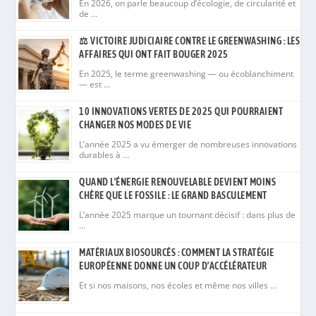
En 2026, on parle beaucoup d’écologie, de circularité et
de …
⚖️ VICTOIRE JUDICIAIRE CONTRE LE GREENWASHING : LES
AFFAIRES QUI ONT FAIT BOUGER 2025
En 2025, le terme greenwashing — ou écoblanchiment
— est …
10 INNOVATIONS VERTES DE 2025 QUI POURRAIENT
CHANGER NOS MODES DE VIE
L’année 2025 a vu émerger de nombreuses innovations
durables à …
QUAND L’ÉNERGIE RENOUVELABLE DEVIENT MOINS
CHÈRE QUE LE FOSSILE : LE GRAND BASCULEMENT
L’année 2025 marque un tournant décisif : dans plus de
…
MATÉRIAUX BIOSOURCÉS : COMMENT LA STRATÉGIE
EUROPÉENNE DONNE UN COUP D’ACCÉLÉRATEUR
Et si nos maisons, nos écoles et même nos villes …