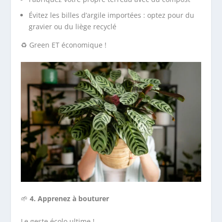
Évitez les billes d’argile importées : optez pour du
gravier ou du liège recyclé
♻️ Green ET économique !
🌱
4. Apprenez à bouturer
Le geste écolo ultime !