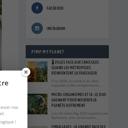
FACEBOOK
INSTAGRAM
PIMP MY PLANET
🌡️ VILLES FACE AUX CANICULES :
QUAND LES MÉTROPOLES
RÉINVENTENT LA FRAÎCHEUR
tre
D'ici 2050, le nombre de villes
exposées à des températures …
MICRO-ORGANISMES ET IA : LE DUO
GAGNANT POUR NOURRIR LA
PLANÈTE AUTREMENT
cevoir nos
ail.
Lors du salon Big 2025 organisé par
Bpifrance, une conversation …
logique !
EMBALLAGES : LA GRANDE BASCULE