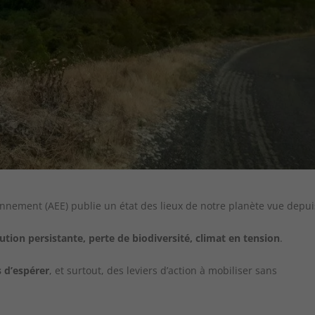
nnement (AEE) publie un état des lieux de notre planète vue depui
lution persistante, perte de biodiversité, climat en tension
.
s d’espérer
, et surtout, des leviers d’action à mobiliser sans