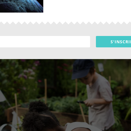
cuits courts
s douces
accélérées dans plusieurs villes
S'INSCRI
sommation “low-tech”