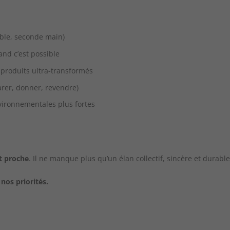
ble, seconde main)
uand c’est possible
 produits ultra-transformés
parer, donner, revendre)
nvironnementales plus fortes
st proche
. Il ne manque plus qu’un élan collectif, sincère et durable
os priorités.