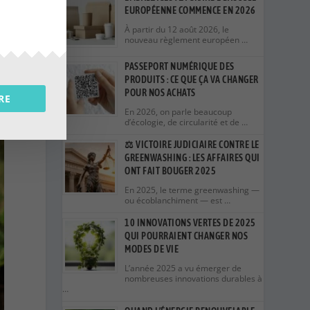
EUROPÉENNE COMMENCE EN 2026
À partir du 12 août 2026, le
nouveau règlement européen …
PASSEPORT NUMÉRIQUE DES
PRODUITS : CE QUE ÇA VA CHANGER
POUR NOS ACHATS
RE
En 2026, on parle beaucoup
d’écologie, de circularité et de …
⚖️ VICTOIRE JUDICIAIRE CONTRE LE
GREENWASHING : LES AFFAIRES QUI
ONT FAIT BOUGER 2025
En 2025, le terme greenwashing —
ou écoblanchiment — est …
10 INNOVATIONS VERTES DE 2025
QUI POURRAIENT CHANGER NOS
MODES DE VIE
L’année 2025 a vu émerger de
nombreuses innovations durables à
…