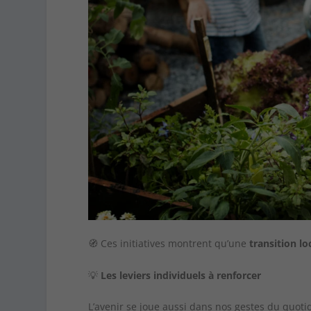
🧭 Ces initiatives montrent qu’une
transition l
💡
Les leviers individuels à renforcer
L’avenir se joue aussi dans nos gestes du quoti