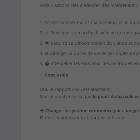
Voici 5 actions clés à adopter dès maintenant :
🛒 Consommer moins mais mieux (local, dura
🚶 Privilégier la marche, le vélo ou le train q
🍽️ Réduire sa consommation de viande et de
♻️ Allonger la durée de vie de ses objets (ré
🗳️ Interpeller les élus pour des politiques e
✅
Conclusion
Oui, le rapport 2025 est alarmant.
Mais il montre aussi que
le point de bascule e
🌍
Changer le système commence par changer n
Et c’est maintenant qu’il faut les affirmer.