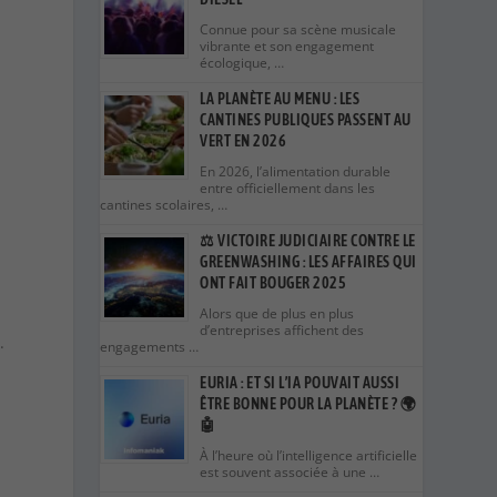
Connue pour sa scène musicale
vibrante et son engagement
écologique, …
LA PLANÈTE AU MENU : LES
CANTINES PUBLIQUES PASSENT AU
VERT EN 2026
En 2026, l’alimentation durable
entre officiellement dans les
cantines scolaires, …
⚖️ VICTOIRE JUDICIAIRE CONTRE LE
GREENWASHING : LES AFFAIRES QUI
ONT FAIT BOUGER 2025
Alors que de plus en plus
d’entreprises affichent des
.
engagements …
EURIA : ET SI L’IA POUVAIT AUSSI
ÊTRE BONNE POUR LA PLANÈTE ? 🌍
🤖
À l’heure où l’intelligence artificielle
est souvent associée à une …