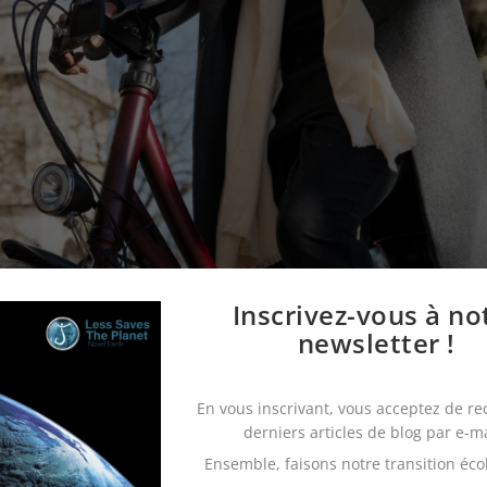
Inscrivez-vous à no
newsletter !
En vous inscrivant, vous acceptez de re
derniers articles de blog par e-m
e
Ensemble, faisons notre transition éco
itoires s’organisent
: