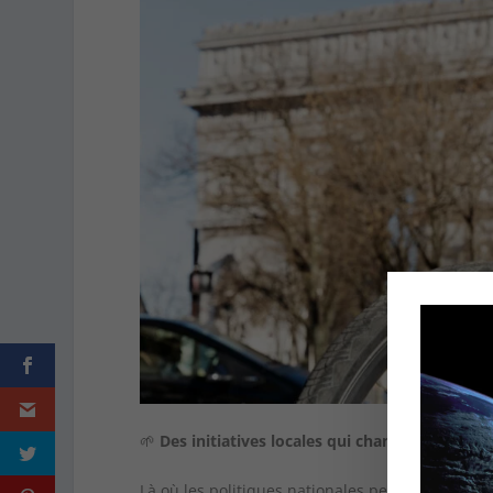
🌱
Des initiatives locales qui changent la donn
Là où les politiques nationales peinent,
les terr