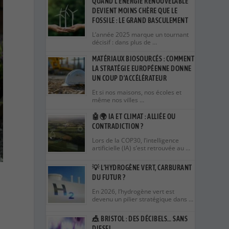
QUAND L’ÉNERGIE RENOUVELABLE
DEVIENT MOINS CHÈRE QUE LE
FOSSILE : LE GRAND BASCULEMENT
L’année 2025 marque un tournant
décisif : dans plus de …
MATÉRIAUX BIOSOURCÉS : COMMENT
LA STRATÉGIE EUROPÉENNE DONNE
UN COUP D’ACCÉLÉRATEUR
Et si nos maisons, nos écoles et
même nos villes …
🤖🌍 IA ET CLIMAT : ALLIÉE OU
CONTRADICTION ?
Lors de la COP30, l’intelligence
artificielle (IA) s’est retrouvée au …
💡 L’HYDROGÈNE VERT, CARBURANT
DU FUTUR ?
En 2026, l’hydrogène vert est
devenu un pilier stratégique dans …
🎪 BRISTOL : DES DÉCIBELS… SANS
DIESEL