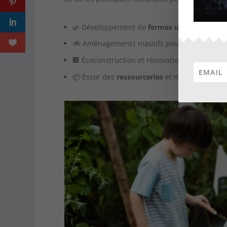
🌿 Développement de
fermes urbaines et cir
🚲 Aménagements massifs pour les
mobilité
🏢 Écoconstruction et rénovation énergétique 
📦 Essor des
ressourceries
et modèles de con